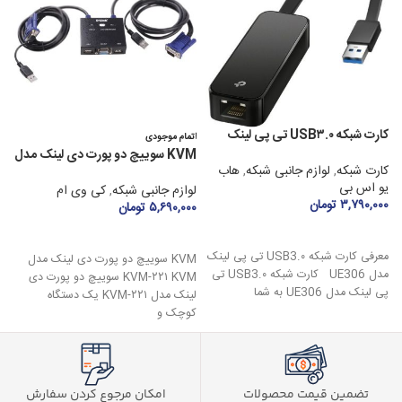
کارت شبکه USB۳.۰ تی پی لینک
اتمام موجودی
مدل UE۳۰۶
۲
KVM سوییچ دو پورت دی لینک مدل
کارت شبکه
,
لوازم جانبی شبکه
,
هاب
ل
KVM-۲۲۱
یو اس بی
۰
لوازم جانبی شبکه
,
کی وی ام
۳,۷۹۰,۰۰۰
تومان
۵,۶۹۰,۰۰۰
تومان
افزودن به سبد خرید
اطلاعات بیشتر
معرفی کارت شبکه USB3.۰ تی پی لینک
KVM سوییچ دو پورت دی لینک مدل
مدل UE306 کارت شبکه USB3.۰ تی
ب
KVM-۲۲۱ KVM سوییچ دو پورت دی
پی لینک مدل UE306 به شما
لینک مدل KVM-۲۲۱ یک دستگاه
کوچک و
تضمین قیمت محصولات
امکان مرجوع کردن سفارش