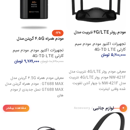
مودم روتر ۴G/LTE نتربیت مدل
-9%
NW-۴۲۱F
مودم همراه ۴.۵G گریتن مدل
ات
تجهیزات اکتیو
,
مودم
,
مودم سیم
GT۶۸۸ MAX با پورت LAN
کارتی 4G-TD LTE
تجهیزات اکتیو
,
مودم
,
مودم سیم
هو
۵,۲۰۰,۰۰۰
تومان
کارتی 4G-TD LTE
ت
۹,۷۸۹,۰۰۰
تومان
۱۰,۷۹۰,۰۰۰
تومان
کار
افزودن به سبد خرید
۰۰
افزودن به سبد خرید
معرفی مودم روتر 4G/LTE نتربیت مدل
NW-421F مودم روتر 4G/LTE نتربیت
معرفی مودم همراه ۴.5G گریتن مدل
مدل NW-421F با چهار آنتن تقویت‌
GT688 MAX : مودم همراه گریتن مدل
شده وقتی اینترنت
GT688 MAX نسل جدیدی از مودم‌
های
لوازم جانبی
ه
✦
مشاهده بیشتر
/ Accessory