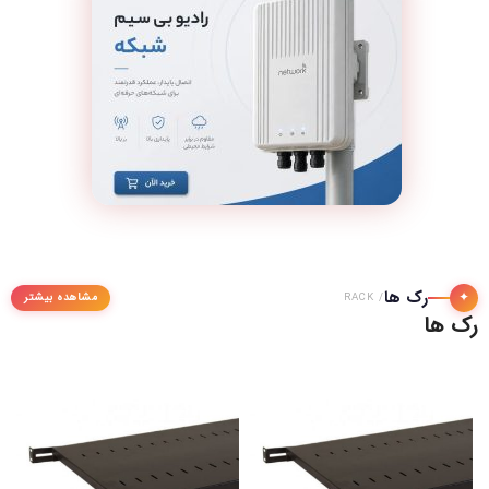
رک ها
✦
مشاهده بیشتر
/ RACK
رک ها