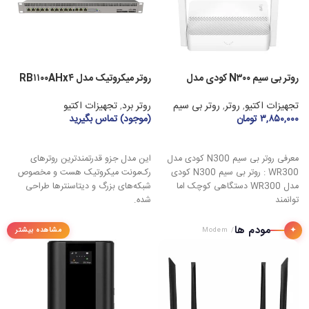
روتر بی سیم N۳۰۰ کودی مدل
روتر میکروتیک مدل RB۱۱۰۰AHx۴
³
Dude Edition
WR۳۰۰
تجهیزات اکتیو
,
روتر
,
روتر بی سیم
روتر برد
,
تجهیزات اکتیو
ر
۳,۸۵۰,۰۰۰
تومان
(موجود) تماس بگیرید
(
افزودن به سبد خرید
اطلاعات بیشتر
معرفی روتر بی سیم N300 کودی مدل
این مدل جزو قدرتمندترین روترهای
WR300 : روتر بی سیم N300 کودی
رک‌مونت میکروتیک هست و مخصوص
مدل WR300 دستگاهی کوچک اما
شبکه‌های بزرگ و دیتاسنترها طراحی
توانمند
شده.
ا
مودم ها
✦
مشاهده بیشتر
/ Modem