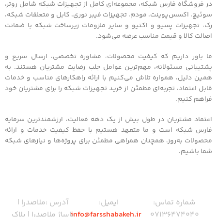
در فروشگاه فارس شبکه، مجموعه‌ای کامل از تجهیزات شبکه شامل روتر،
سوئیچ، اکسس‌پوینت، مودم، تجهیزات فیبر نوری، کابل و متعلقات شبکه،
رک، تجهیزات پسیو و اکتیو و سایر ملزومات زیرساخت شبکه با ضمانت
اصالت کالا و قیمت مناسب عرضه می‌شود.
ما باور داریم که کیفیت محصولات، مشاوره تخصصی، ارسال سریع و
پشتیبانی مسئولانه، مهم‌ترین عوامل جلب رضایت مشتریان هستند. به
همین دلیل، همواره تلاش می‌کنیم با ارائه راهکارهای مناسب و خدمات
قابل اعتماد، تجربه‌ای مطمئن از خرید تجهیزات شبکه را برای مشتریان خود
فراهم کنیم.
اعتماد مشتریان در طول بیش از یک دهه فعالیت، ارزشمندترین سرمایه
فارس شبکه است و ما متعهد هستیم با حفظ کیفیت خدمات و ارائه
محصولات به‌روز، همچنان همراهی مطمئن برای پروژه‌ها و نیازهای شبکه
شما باشیم.
شماره تماس:
ایمیل:
آدرس :ملاصدرا |
07136474040
info@farsshabakeh.ir
پاساژ ملاصدرا | پلاک