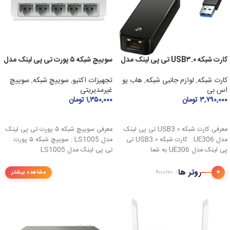
کارت شبکه USB۳.۰ تی پی لینک مدل
سوییچ شبکه ۵ پورت تی پی لینک مدل
LS۱۰۰۵
UE۳۰۶
کارت شبکه
,
لوازم جانبی شبکه
,
هاب یو
تجهیزات اکتیو
,
سوییچ شبکه
,
سوییچ
اس بی
غیرمدیریتی
۳,۷۹۰,۰۰۰
تومان
۱,۳۵۰,۰۰۰
تومان
افزودن به سبد خرید
افزودن به سبد خرید
معرفی کارت شبکه USB3.۰ تی پی لینک
معرفی سوییچ شبکه ۵ پورت تی پی لینک
مدل UE306 کارت شبکه USB3.۰ تی
مدل LS1005 : سوییچ شبکه ۵ پورت
پی لینک مدل UE306 به شما
تی پی لینک مدل LS1005
روتر ها
✦
مشاهده بیشتر
/ Router