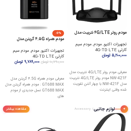
مودم روتر ۴G/LTE نتربیت مدل
-9%
NW-۴۲۱F
مودم همراه ۴.۵G گریتن مدل
ات
تجهیزات اکتیو
,
مودم
,
مودم سیم
GT۶۸۸ MAX با پورت LAN
کارتی 4G-TD LTE
تجهیزات اکتیو
,
مودم
,
مودم سیم
هو
۵,۲۰۰,۰۰۰
تومان
کارتی 4G-TD LTE
ت
۹,۷۸۹,۰۰۰
تومان
۱۰,۷۹۰,۰۰۰
تومان
کار
افزودن به سبد خرید
۰۰
افزودن به سبد خرید
معرفی مودم روتر 4G/LTE نتربیت مدل
NW-421F مودم روتر 4G/LTE نتربیت
معرفی مودم همراه ۴.5G گریتن مدل
مدل NW-421F با چهار آنتن تقویت‌
GT688 MAX : مودم همراه گریتن مدل
شده وقتی اینترنت
GT688 MAX نسل جدیدی از مودم‌
های
لوازم جانبی
ه
✦
مشاهده بیشتر
/ Accessory