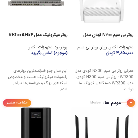
روتر بی سیم N۳۰۰ کودی مدل
روتر میکروتیک مدل RB۱۱۰۰AHx۴
³
Dude Edition
WR۳۰۰
تجهیزات اکتیو
,
روتر
,
روتر بی سیم
روتر برد
,
تجهیزات اکتیو
ر
۳,۸۵۰,۰۰۰
تومان
(موجود) تماس بگیرید
(
افزودن به سبد خرید
اطلاعات بیشتر
معرفی روتر بی سیم N300 کودی مدل
این مدل جزو قدرتمندترین روترهای
WR300 : روتر بی سیم N300 کودی
رک‌مونت میکروتیک هست و مخصوص
مدل WR300 دستگاهی کوچک اما
شبکه‌های بزرگ و دیتاسنترها طراحی
توانمند
شده.
ا
مودم ها
✦
مشاهده بیشتر
/ Modem