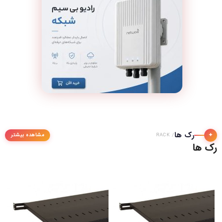
رک ها
✦
مشاهده بیشتر
/ RACK
رک ها