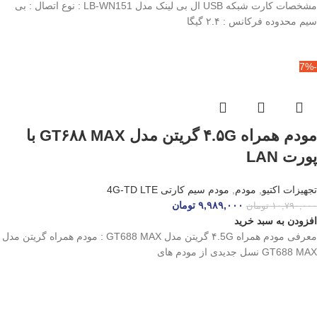
مشخصات کارت شبکه USB ال بی لینک مدل LB-WN151 : نوع اتصال : بی
سیم محدوده فرکانس : ۲.۴ گیگا
-7%
مودم همراه ۴.۵G گریتن مدل GT۶۸۸ MAX با
پورت LAN
تجهیزات اکتیو
,
مودم
,
مودم سیم کارتی 4G-TD LTE
۹,۹۸۹,۰۰۰
تومان
۱۰,۷۹۰,۰۰۰
تومان
افزودن به سبد خرید
معرفی مودم همراه ۴.5G گریتن مدل GT688 MAX : مودم همراه گریتن مدل
GT688 MAX نسل جدیدی از مودم‌ های