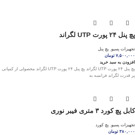
پچ پنل ۲۴ پورت UTP لگراند
تجهیزات پسیو
,
پچ پنل
۷,۵۰۰,۰۰۰
تومان
افزودن به سبد خرید
پچ پنل ۲۴ پورت UTP لگراند پچ پنل ۲۴ پورت UTP لگراند محصولی از کمپانی
پر قدرت لگراند فرانسه به
کابل پچ کورد ۳ متری فیبر نوری
تجهیزات پسیو
,
پچ کورد
۳۸۰,۰۰۰
تومان