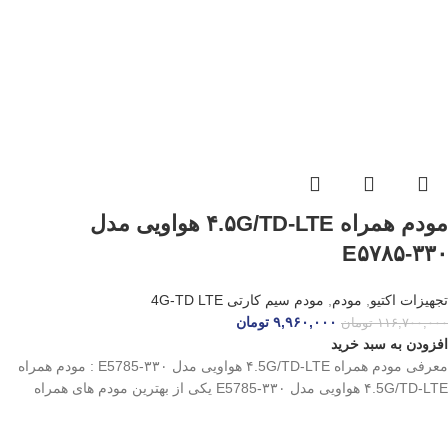
افزودن به سبد خرید
معرفی مودم همراه ۴.5G/TD-LTE هواویی مدل E5785-۳۳۰ : مودم همراه
۴.5G/TD-LTE هواویی مدل E5785-۳۳۰ یکی از بهترین مودم های همراه