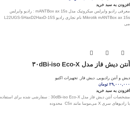
افزودن به سبد خرید
معرفی رادیو وایرلس میکروتیک مدل mANTBox ax 15s : رادیو وایرلس
Mikrotik mANTBox ax 15s نام تجاری رادیو L22UGS-5HaxD2HaxD-15S
می
آنتن دیش فاز مدل ۳۰dBi-iso Eco-X
دیش و آنتن رادیویی
,
دیش فاز
,
تجهیزات اکتیو
۲۹,۰۰۰,۰۰۰
تومان
افزودن به سبد خرید
مشخصات آنتن دیش فاز مدل 30dBi-iso Eco-X : سفارشی شده برای استفاده
با رادیوهای سری X می‌موسا مانند C5x محدوده