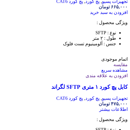
تجهیزات پسیو
,
پچ کورد
,
پچ کورد CAT6
۶۶۵,۰۰۰
تومان
افزودن به سبد خرید
ویژگی محصول :
نوع : SFTP
طول : ۲ متر
جنس : آلومینیوم تست فلوک
اتمام موجودی
مقایسه
مشاهده سریع
افزودن به علاقه مندی
کابل پچ کورد ۱ متری SFTP لگراند
تجهیزات پسیو
,
پچ کورد
,
پچ کورد CAT6
۴۷۵,۰۰۰
تومان
اطلاعات بیشتر
ویژگی محصول :
نوع : SFTP