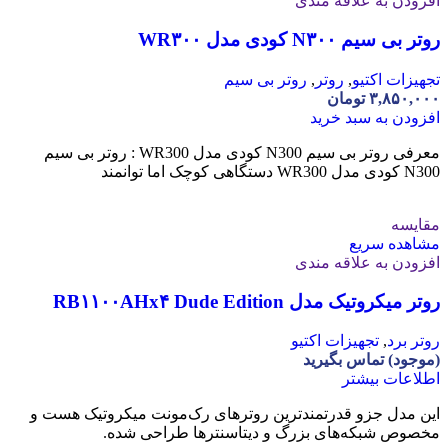
افزودن به علاقه مندی
روتر بی سیم N۳۰۰ کودی مدل WR۳۰۰
تجهیزات اکتیو
,
روتر
,
روتر بی سیم
۳,۸۵۰,۰۰۰
تومان
افزودن به سبد خرید
معرفی روتر بی سیم N300 کودی مدل WR300 : روتر بی سیم
N300 کودی مدل WR300 دستگاهی کوچک اما توانمند
مقایسه
مشاهده سریع
افزودن به علاقه مندی
روتر میکروتیک مدل RB۱۱۰۰AHx۴ Dude Edition
روتر برد
,
تجهیزات اکتیو
(موجود) تماس بگیرید
اطلاعات بیشتر
این مدل جزو قدرتمندترین روترهای رک‌مونت میکروتیک هست و
مخصوص شبکه‌های بزرگ و دیتاسنترها طراحی شده.