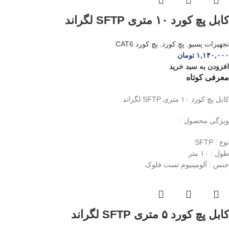
کابل پچ کورد ۱۰ متری SFTP لگراند
تجهیزات پسیو
,
پچ کورد
,
پچ کورد CAT6
۱,۱۴۰,۰۰۰
تومان
افزودن به سبد خرید
معرفی کوتاه
کابل پچ کورد ۱۰ متری SFTP لگراند
ویژگی محصول :
نوع : SFTP
طول : ۱۰ متر
جنس : آلومینیوم تست فلوک
کابل پچ کورد ۵ متری SFTP لگراند