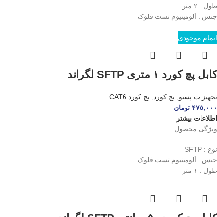
طول : ۲ متر
جنس : آلومینیوم تست فلوک
اتمام موجودی
کابل پچ کورد ۱ متری SFTP لگراند
تجهیزات پسیو
,
پچ کورد
,
پچ کورد CAT6
۴۷۵,۰۰۰
تومان
اطلاعات بیشتر
ویژگی محصول :
نوع : SFTP
جنس : آلومینیوم تست فلوک
طول : ۱ متر