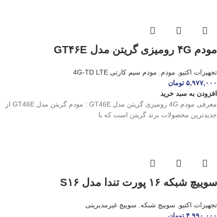
مودم ۴G رومیزی گریتن مدل GT۴۶E
تجهیزات اکتیو
,
مودم
,
مودم سیم کارتی 4G-TD LTE
۵,۹۷۷,۰۰۰
تومان
افزودن به سبد خرید
معرفی مودم 4G رومیزی گریتن مدل GT46E : مودم گریتن مدل GT46E از
جدیدترین محصولات برند گریتن است که با
سوییچ شبکه ۱۶ پورت تندا مدل S۱۶
تجهیزات اکتیو
,
سوییچ شبکه
,
سوییچ غیرمدیریتی
۴,۹۹۰,۰۰۰
تومان