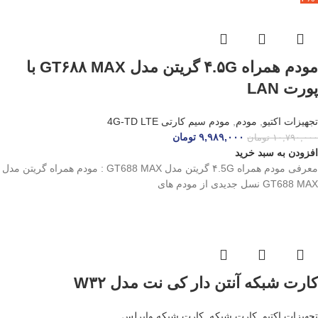
مودم همراه ۴.۵G گریتن مدل GT۶۸۸ MAX با
پورت LAN
تجهیزات اکتیو
,
مودم
,
مودم سیم کارتی 4G-TD LTE
۹,۹۸۹,۰۰۰
تومان
۱۰,۷۹۰,۰۰۰
تومان
افزودن به سبد خرید
معرفی مودم همراه ۴.5G گریتن مدل GT688 MAX : مودم همراه گریتن مدل
GT688 MAX نسل جدیدی از مودم‌ های
کارت شبکه آنتن دار کی نت مدل W۳۲
تجهیزات اکتیو
,
کارت شبکه
,
کارت شبکه وایرلس