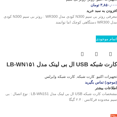
۳,۸۵۰,۰۰۰
تومان
افزودن به سبد خرید
معرفی روتر بی سیم N300 کودی مدل WR300 : روتر بی سیم N300 کودی
مدل WR300 دستگاهی کوچک اما توانمند
اتمام موجودی
کارت شبکه USB ال بی لینک مدل LB-WN۱۵۱
تجهیزات اکتیو
,
کارت شبکه
,
کارت شبکه وایرلس
(موجود) تماس بگیرید
اطلاعات بیشتر
مشخصات کارت شبکه USB ال بی لینک مدل LB-WN151 : نوع اتصال : بی
سیم محدوده فرکانس : ۲.۴ گیگا
-7%