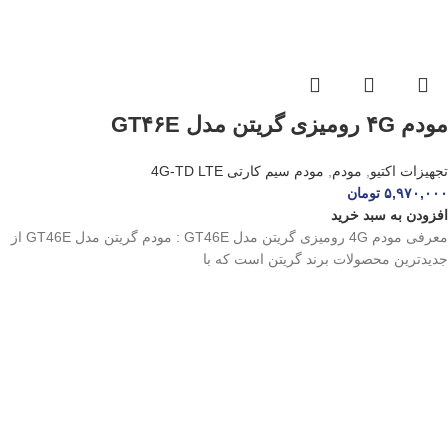
مودم ۴G رومیزی گریتن مدل GT۴۶E
تجهیزات اکتیو
,
مودم
,
مودم سیم کارتی 4G-TD LTE
۵,۹۷۰,۰۰۰
تومان
افزودن به سبد خرید
معرفی مودم 4G رومیزی گریتن مدل GT46E : مودم گریتن مدل GT46E از
جدیدترین محصولات برند گریتن است که با
سوییچ شبکه ۱۶ پورت تندا مدل S۱۶
تجهیزات اکتیو
,
سوییچ شبکه
,
سوییچ غیرمدیریتی