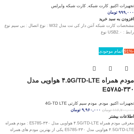
تجهیزات اکتیو
,
کارت شبکه
,
کارت شبکه وایرلس
۹۹۹,۰۰۰
تومان
افزودن به سبد خرید
مشخصات کارت شبکه آنتن دار کی نت مدل W32 : نوع اتصال : بی سیم نوع
رابط : USB2.۰ نوع
-91%
اتمام موجودی
مودم همراه ۴.۵G/TD-LTE هواویی مدل
E۵۷۸۵-۳۳۰
تجهیزات اکتیو
,
مودم
,
مودم سیم کارتی 4G-TD LTE
۹,۹۶۰,۰۰۰
تومان
۱۱۶,۷۰۰,۰۰۰
تومان
اطلاعات بیشتر
معرفی مودم همراه ۴.5G/TD-LTE هواویی مدل E5785-۳۳۰ : مودم همراه
۴.5G/TD-LTE هواویی مدل E5785-۳۳۰ یکی از بهترین مودم های همراه