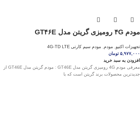
مودم ۴G رومیزی گریتن مدل GT۴۶E
تجهیزات اکتیو
,
مودم
,
مودم سیم کارتی 4G-TD LTE
۵,۹۷۷,۰۰۰
تومان
افزودن به سبد خرید
معرفی مودم 4G رومیزی گریتن مدل GT46E : مودم گریتن مدل GT46E از
جدیدترین محصولات برند گریتن است که با