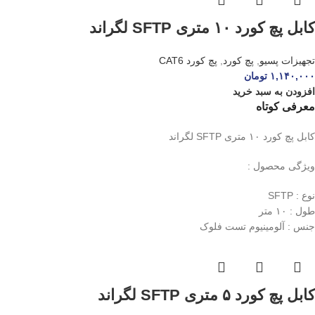
کابل پچ کورد ۱۰ متری SFTP لگراند
تجهیزات پسیو
,
پچ کورد
,
پچ کورد CAT6
۱,۱۴۰,۰۰۰
تومان
افزودن به سبد خرید
معرفی کوتاه
کابل پچ کورد ۱۰ متری SFTP لگراند
ویژگی محصول :
نوع : SFTP
طول : ۱۰ متر
جنس : آلومینیوم تست فلوک
کابل پچ کورد ۵ متری SFTP لگراند