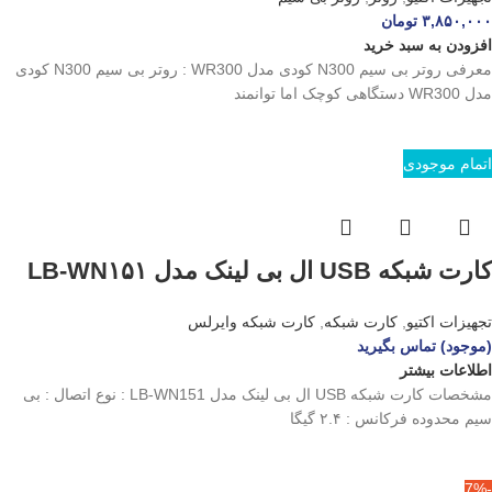
۳,۸۵۰,۰۰۰
تومان
افزودن به سبد خرید
معرفی روتر بی سیم N300 کودی مدل WR300 : روتر بی سیم N300 کودی
مدل WR300 دستگاهی کوچک اما توانمند
اتمام موجودی
کارت شبکه USB ال بی لینک مدل LB-WN۱۵۱
تجهیزات اکتیو
,
کارت شبکه
,
کارت شبکه وایرلس
(موجود) تماس بگیرید
اطلاعات بیشتر
مشخصات کارت شبکه USB ال بی لینک مدل LB-WN151 : نوع اتصال : بی
سیم محدوده فرکانس : ۲.۴ گیگا
-7%