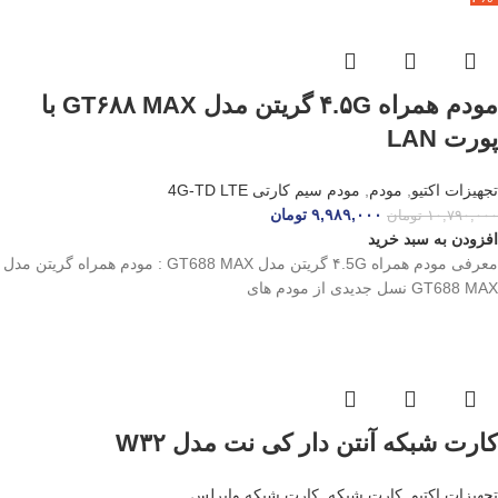
مودم همراه ۴.۵G گریتن مدل GT۶۸۸ MAX با
پورت LAN
تجهیزات اکتیو
,
مودم
,
مودم سیم کارتی 4G-TD LTE
۹,۹۸۹,۰۰۰
تومان
۱۰,۷۹۰,۰۰۰
تومان
افزودن به سبد خرید
معرفی مودم همراه ۴.5G گریتن مدل GT688 MAX : مودم همراه گریتن مدل
GT688 MAX نسل جدیدی از مودم‌ های
کارت شبکه آنتن دار کی نت مدل W۳۲
تجهیزات اکتیو
,
کارت شبکه
,
کارت شبکه وایرلس