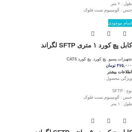
طول : ۲ متر
جنس : آلومینیوم تست فلوک
اتمام موجودی
کابل پچ کورد ۱ متری SFTP لگراند
تجهیزات پسیو
,
پچ کورد
,
پچ کورد CAT6
۴۷۵,۰۰۰
تومان
اطلاعات بیشتر
ویژگی محصول :
نوع : SFTP
جنس : آلومینیوم تست فلوک
طول : ۱ متر