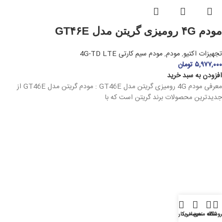
مودم ۴G رومیزی گریتن مدل GT۴۶E
تجهیزات اکتیو
,
مودم
,
مودم سیم کارتی 4G-TD LTE
۵,۹۷۷,۰۰۰
تومان
افزودن به سبد خرید
معرفی مودم 4G رومیزی گریتن مدل GT46E : مودم گریتن مدل GT46E از
جدیدترین محصولات برند گریتن است که با
روشگاه
علاقه مندی
سبد خرید
حساب کاربری من