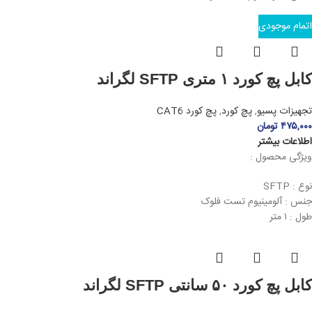
اتمام موجودی
کابل پچ کورد ۱ متری SFTP لگراند
تجهیزات پسیو
,
پچ کورد
,
پچ کورد CAT6
۴۷۵,۰۰۰
تومان
اطلاعات بیشتر
ویژگی محصول :
نوع : SFTP
جنس : آلومینیوم تست فلوک
طول : ۱ متر
کابل پچ کورد ۵۰ سانتی SFTP لگراند