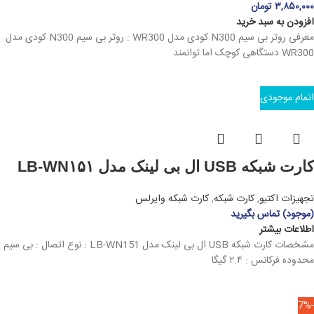
۳,۸۵۰,۰۰۰
تومان
افزودن به سبد خرید
معرفی روتر بی سیم N300 کودی مدل WR300 : روتر بی سیم N300 کودی مدل
WR300 دستگاهی کوچک اما توانمند
اتمام موجودی
کارت شبکه USB ال بی لینک مدل LB-WN۱۵۱
تجهیزات اکتیو
,
کارت شبکه
,
کارت شبکه وایرلس
(موجود) تماس بگیرید
اطلاعات بیشتر
مشخصات کارت شبکه USB ال بی لینک مدل LB-WN151 : نوع اتصال : بی سیم
محدوده فرکانس : ۲.۴ گیگا
-7%