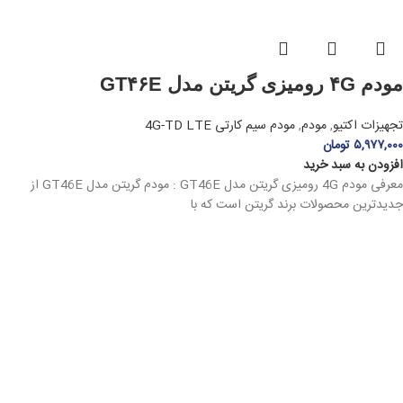
مودم ۴G رومیزی گریتن مدل GT۴۶E
تجهیزات اکتیو
,
مودم
,
مودم سیم کارتی 4G-TD LTE
۵,۹۷۷,۰۰۰
تومان
افزودن به سبد خرید
معرفی مودم 4G رومیزی گریتن مدل GT46E : مودم گریتن مدل GT46E از
جدیدترین محصولات برند گریتن است که با
سوییچ شبکه ۱۶ پورت تندا مدل S۱۶
تجهیزات اکتیو
,
سوییچ شبکه
,
سوییچ غیرمدیریتی
۴,۹۹۰,۰۰۰
تومان