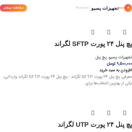
✦
تجهیزات پسیو
مشاهده بیشتر
/ Passive
پچ پنل ۲۴ پورت SFTP لگراند
تجهیزات پسیو
,
پچ پنل
۹,۵۰۰,۰۰۰
تومان
افزودن به سبد خرید
معرفی پچ پنل ۲۴ پورت SFTP لگراند : پچ پنل ۲۴ پورت SFTP لگراند وارداتی،
یکی از بهترین انتخاب‌ها برای
پچ پنل ۲۴ پورت UTP لگراند