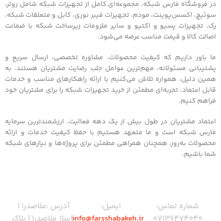
در فروشگاه فارس شبکه، مجموعه‌ای کامل از تجهیزات شبکه شامل روتر،
سوئیچ، اکسس‌پوینت، مودم، تجهیزات فیبر نوری، کابل و متعلقات شبکه،
رک، تجهیزات پسیو و اکتیو و سایر ملزومات زیرساخت شبکه با ضمانت
اصالت کالا و قیمت مناسب عرضه می‌شود.
ما باور داریم که کیفیت محصولات، مشاوره تخصصی، ارسال سریع و
پشتیبانی مسئولانه، مهم‌ترین عوامل جلب رضایت مشتریان هستند. به
همین دلیل، همواره تلاش می‌کنیم با ارائه راهکارهای مناسب و خدمات
قابل اعتماد، تجربه‌ای مطمئن از خرید تجهیزات شبکه را برای مشتریان خود
فراهم کنیم.
اعتماد مشتریان در طول بیش از یک دهه فعالیت، ارزشمندترین سرمایه
فارس شبکه است و ما متعهد هستیم با حفظ کیفیت خدمات و ارائه
محصولات به‌روز، همچنان همراهی مطمئن برای پروژه‌ها و نیازهای شبکه
شما باشیم.
شماره تماس:
ایمیل:
آدرس :ملاصدرا |
07136474040
info@farsshabakeh.ir
پاساژ ملاصدرا | پلاک