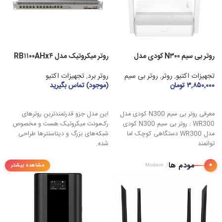
روتر بی سیم N۳۰۰ کودی مدل
روتر میکروتیک مدل RB۱۱۰۰AHx۴
³
Dude Edition
WR۳۰۰
تجهیزات اکتیو
,
روتر
,
روتر بی سیم
روتر برد
,
تجهیزات اکتیو
ر
۳,۸۵۰,۰۰۰
تومان
(موجود) تماس بگیرید
(
افزودن به سبد خرید
اطلاعات بیشتر
معرفی روتر بی سیم N300 کودی مدل
این مدل جزو قدرتمندترین روترهای
WR300 : روتر بی سیم N300 کودی
رک‌مونت میکروتیک هست و مخصوص
مدل WR300 دستگاهی کوچک اما
شبکه‌های بزرگ و دیتاسنترها طراحی
توانمند
شده.
ا
مودم ها
✦
مشاهده بیشتر
/ Modem