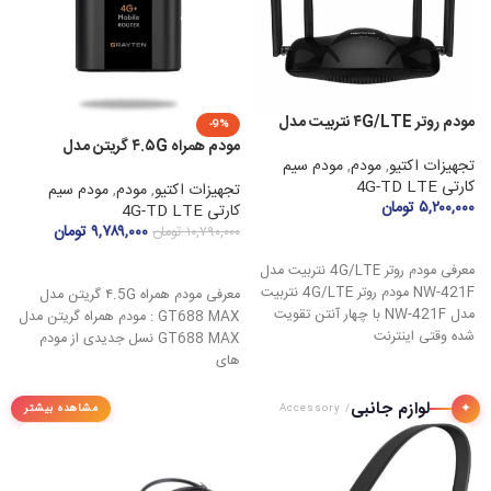
مودم روتر ۴G/LTE نتربیت مدل
-9%
NW-۴۲۱F
مودم همراه ۴.۵G گریتن مدل
ات
تجهیزات اکتیو
,
مودم
,
مودم سیم
GT۶۸۸ MAX با پورت LAN
کارتی 4G-TD LTE
تجهیزات اکتیو
,
مودم
,
مودم سیم
هو
۵,۲۰۰,۰۰۰
تومان
کارتی 4G-TD LTE
ت
۹,۷۸۹,۰۰۰
تومان
۱۰,۷۹۰,۰۰۰
تومان
کار
افزودن به سبد خرید
۰۰
افزودن به سبد خرید
معرفی مودم روتر 4G/LTE نتربیت مدل
NW-421F مودم روتر 4G/LTE نتربیت
معرفی مودم همراه ۴.5G گریتن مدل
مدل NW-421F با چهار آنتن تقویت‌
GT688 MAX : مودم همراه گریتن مدل
شده وقتی اینترنت
GT688 MAX نسل جدیدی از مودم‌
های
لوازم جانبی
ه
✦
مشاهده بیشتر
/ Accessory