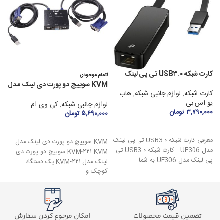
کارت شبکه USB۳.۰ تی پی لینک
اتمام موجودی
مدل UE۳۰۶
۲
KVM سوییچ دو پورت دی لینک مدل
کارت شبکه
,
لوازم جانبی شبکه
,
هاب
ل
KVM-۲۲۱
یو اس بی
۰
لوازم جانبی شبکه
,
کی وی ام
۳,۷۹۰,۰۰۰
تومان
۵,۶۹۰,۰۰۰
تومان
افزودن به سبد خرید
اطلاعات بیشتر
معرفی کارت شبکه USB3.۰ تی پی لینک
KVM سوییچ دو پورت دی لینک مدل
مدل UE306 کارت شبکه USB3.۰ تی
ب
KVM-۲۲۱ KVM سوییچ دو پورت دی
پی لینک مدل UE306 به شما
لینک مدل KVM-۲۲۱ یک دستگاه
کوچک و
تضمین قیمت محصولات
امکان مرجوع کردن سفارش