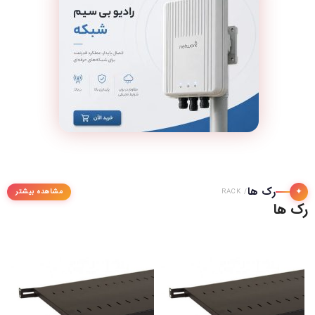
رک ها
✦
مشاهده بیشتر
/ RACK
رک ها