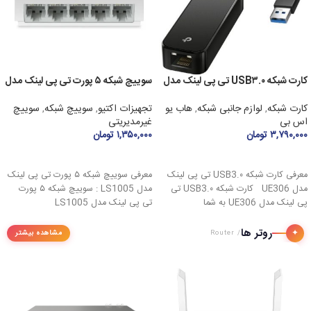
کارت شبکه USB۳.۰ تی پی لینک مدل
سوییچ شبکه ۵ پورت تی پی لینک مدل
LS۱۰۰۵
UE۳۰۶
کارت شبکه
,
لوازم جانبی شبکه
,
هاب یو
تجهیزات اکتیو
,
سوییچ شبکه
,
سوییچ
اس بی
غیرمدیریتی
۳,۷۹۰,۰۰۰
تومان
۱,۳۵۰,۰۰۰
تومان
افزودن به سبد خرید
افزودن به سبد خرید
معرفی کارت شبکه USB3.۰ تی پی لینک
معرفی سوییچ شبکه ۵ پورت تی پی لینک
مدل UE306 کارت شبکه USB3.۰ تی
مدل LS1005 : سوییچ شبکه ۵ پورت
پی لینک مدل UE306 به شما
تی پی لینک مدل LS1005
روتر ها
✦
مشاهده بیشتر
/ Router