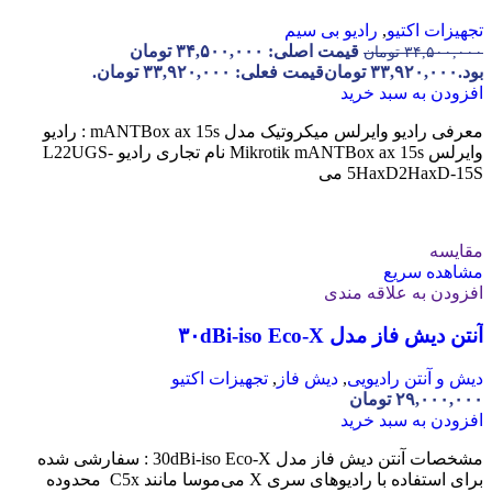
تجهیزات اکتیو
,
رادیو بی سیم
قیمت اصلی: ۳۴,۵۰۰,۰۰۰ تومان
۳۴,۵۰۰,۰۰۰
تومان
بود.
۳۳,۹۲۰,۰۰۰
تومان
قیمت فعلی: ۳۳,۹۲۰,۰۰۰ تومان.
افزودن به سبد خرید
معرفی رادیو وایرلس میکروتیک مدل mANTBox ax 15s : رادیو
وایرلس Mikrotik mANTBox ax 15s نام تجاری رادیو L22UGS-
5HaxD2HaxD-15S می
مقایسه
مشاهده سریع
افزودن به علاقه مندی
آنتن دیش فاز مدل ۳۰dBi-iso Eco-X
دیش و آنتن رادیویی
,
دیش فاز
,
تجهیزات اکتیو
۲۹,۰۰۰,۰۰۰
تومان
افزودن به سبد خرید
مشخصات آنتن دیش فاز مدل 30dBi-iso Eco-X : سفارشی شده
برای استفاده با رادیوهای سری X می‌موسا مانند C5x محدوده