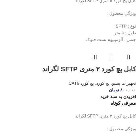
کابل پچ کورد ۵ متری SFTP لگراند
ویژگی محصول :
نوع : SFTP
طول : ۵ متر
جنس : آلومینیوم تست فلوک
کابل پچ کورد ۳ متری SFTP لگراند
تجهیزات پسیو
,
پچ کورد
,
پچ کورد CAT6
۸۰۰,۰۰۰
تومان
افزودن به سبد خرید
معرفی کوتاه
کابل پچ کورد ۳ متری SFTP لگراند
ویژگی محصول :