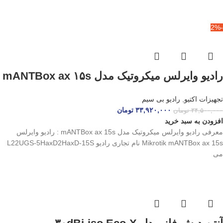
-2%
رادیو وایرلس میکروتیک مدل mANTBox ax ۱۵s
تجهیزات اکتیو
,
رادیو بی سیم
۳۳,۹۲۰,۰۰۰
تومان
۳۴,۵۰۰,۰۰۰
تومان
افزودن به سبد خرید
معرفی رادیو وایرلس میکروتیک مدل mANTBox ax 15s : رادیو وایرلس
Mikrotik mANTBox ax 15s نام تجاری رادیو L22UGS-5HaxD2HaxD-15S
می