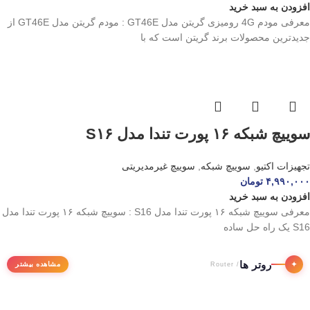
افزودن به سبد خرید
معرفی مودم 4G رومیزی گریتن مدل GT46E : مودم گریتن مدل GT46E از
جدیدترین محصولات برند گریتن است که با
سوییچ شبکه ۱۶ پورت تندا مدل S۱۶
تجهیزات اکتیو
,
سوییچ شبکه
,
سوییچ غیرمدیریتی
۴,۹۹۰,۰۰۰
تومان
افزودن به سبد خرید
معرفی سوییچ شبکه ۱۶ پورت تندا مدل S16 : سوییچ شبکه ۱۶ پورت تندا مدل
S16 یک راه حل ساده
روتر ها
✦
مشاهده بیشتر
/ Router