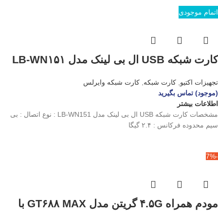
اتمام موجودی
کارت شبکه USB ال بی لینک مدل LB-WN۱۵۱
تجهیزات اکتیو
,
کارت شبکه
,
کارت شبکه وایرلس
(موجود) تماس بگیرید
اطلاعات بیشتر
مشخصات کارت شبکه USB ال بی لینک مدل LB-WN151 : نوع اتصال : بی
سیم محدوده فرکانس : ۲.۴ گیگا
-7%
مودم همراه ۴.۵G گریتن مدل GT۶۸۸ MAX با