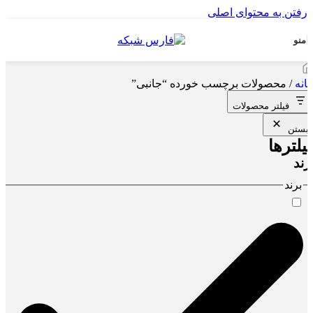
رفتن به محتوای اصلی
منو
انه
/
محصولات برچسب خورده “جانبی”
فیلتر محصولات
بستن
یلترها
رند
برند