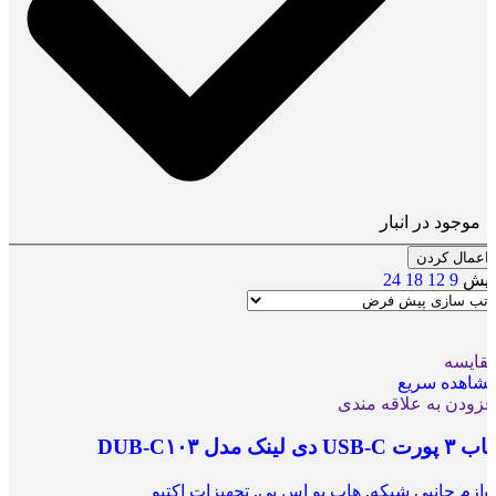
موجود در انبار
اعمال کردن
ایش
9
12
18
24
قایسه
شاهده سریع
فزودن به علاقه مندی
ب ۳ پورت USB-C دی لینک مدل DUB-C۱۰۳
وازم جانبی شبکه
,
هاب یو اس بی
,
تجهیزات اکتیو