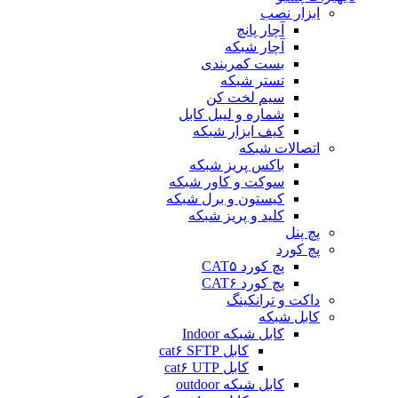
ابزار نصب
آچار پانچ
آچار شبکه
بست کمربندی
تستر شبکه
سیم لخت کن
شماره و لیبل کابل
کیف ابزار شبکه
اتصالات شبکه
باکس پریز شبکه
سوکت و کاور شبکه
کیستون و برل شبکه
کلید و پریز شبکه
پچ پنل
پچ کورد
پچ کورد CAT۵
پچ کورد CAT۶
داکت و ترانکینگ
کابل شبکه
کابل شبکه Indoor
کابل cat۶ SFTP
کابل cat۶ UTP
کابل شبکه outdoor