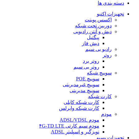
دسته بندی ها
تجهیزات اکتیو
اکسس پوینت
دوربین تحت شبکه
دیش و آنتن رادیویی
پیگتیل
دیش فاز
رادیو بی سیم
روتر
روتر برد
روتر بی سیم
سوییچ شبکه
سوییچ POE
سوییچ غیرمدیریتی
سوییچ مدیریتی
کارت شبکه
کارت شبکه کابلی
کارت شبکه وایرلس
مودم
مودم ADSL/VDSL
مودم سیم کارتی ۴G-TD LTE
نویزگیر و اسپلیتر ADSL
تجهیزات پسیو