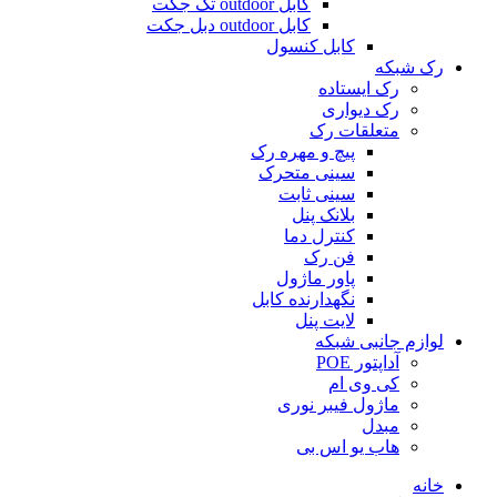
کابل outdoor تک جکت
کابل outdoor دبل جکت
کابل کنسول
رک شبکه
رک ایستاده
رک دیواری
متعلقات رک
پیچ و مهره رک
سینی متحرک
سینی ثابت
بلانک پنل
کنترل دما
فن رک
پاور ماژول
نگهدارنده کابل
لایت پنل
لوازم جانبی شبکه
آداپتور POE
کی وی ام
ماژول فیبر نوری
مبدل
هاب یو اس بی
خانه