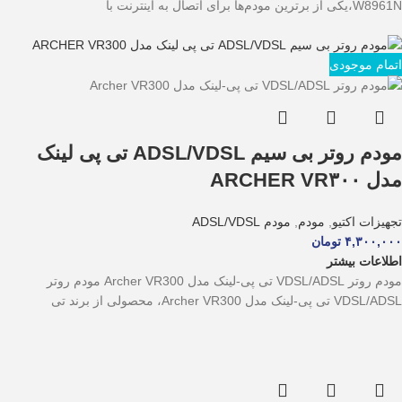
W8961N،یکی از برترین مودم‌ها برای اتصال به اینترنت با
اتمام موجودی
مودم روتر بی سیم ADSL/VDSL تی پی لینک
مدل ARCHER VR۳۰۰
تجهیزات اکتیو
,
مودم
,
مودم ADSL/VDSL
۴,۳۰۰,۰۰۰
تومان
اطلاعات بیشتر
مودم روتر VDSL/ADSL تی پی-لینک مدل Archer VR300 مودم روتر
VDSL/ADSL تی پی-لینک مدل Archer VR300، محصولی از برند تی