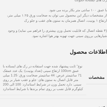
رک های ایستاده الگونت
با عمق ۱۰۰ سانتی متر بکار برده می شود.
از مشخصات دیگر این محصول می توان به ضخامت ورق ۱.۲۵ میلی متر،
ارتفاع ۱ یونیت، اتصال همزمان به ستون های عقب و جلو رک
(۴ نقطه اتصال که قابلیت تحمل وزن بیشتری را فراهم می نماید) و وجود
شیارهایی برروی سینی جهت تهویه بهتر هوا اشاره نمود.
اطلاعات محصول
نوع” ثابت پیشنهاد شده جهت استفاده در رک های ایستاده با
عمق 100cm ارتفاع سینی (تعداد یونیت): یک عدد عمقک
71 سانتیمتر عرض: 44 سانتیمتر ضخامت ورق: 1.25 میلی
مشخصات
متر قابل اتصال به ستون های: جلو و عقب شیار بر روی
سینی: دارد تحمل وزن در شرایط استاندارد: 100 الی 200
کیلوگرم قابل نصب بر روی تمام برندها با شرایط استاندارد