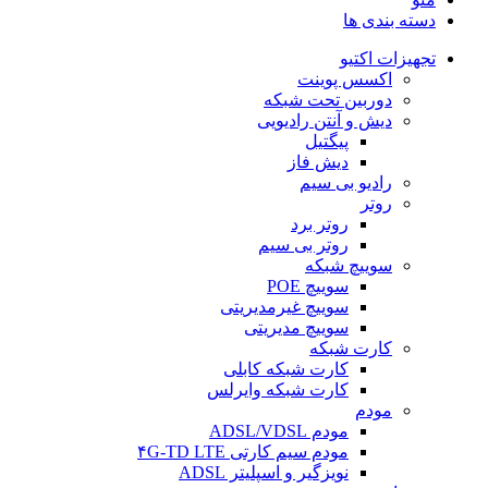
دسته بندی ها
تجهیزات اکتیو
اکسس پوینت
دوربین تحت شبکه
دیش و آنتن رادیویی
پیگتیل
دیش فاز
رادیو بی سیم
روتر
روتر برد
روتر بی سیم
سوییچ شبکه
سوییچ POE
سوییچ غیرمدیریتی
سوییچ مدیریتی
کارت شبکه
کارت شبکه کابلی
کارت شبکه وایرلس
مودم
مودم ADSL/VDSL
مودم سیم کارتی ۴G-TD LTE
نویزگیر و اسپلیتر ADSL