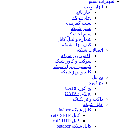
تجهیزات پسیو
ابزار نصب
آچار پانچ
آچار شبکه
بست کمربندی
تستر شبکه
سیم لخت کن
شماره و لیبل کابل
کیف ابزار شبکه
اتصالات شبکه
باکس پریز شبکه
سوکت و کاور شبکه
کیستون و برل شبکه
کلید و پریز شبکه
پچ پنل
پچ کورد
پچ کورد CAT۵
پچ کورد CAT۶
داکت و ترانکینگ
کابل شبکه
کابل شبکه Indoor
کابل cat۶ SFTP
کابل cat۶ UTP
کابل شبکه outdoor