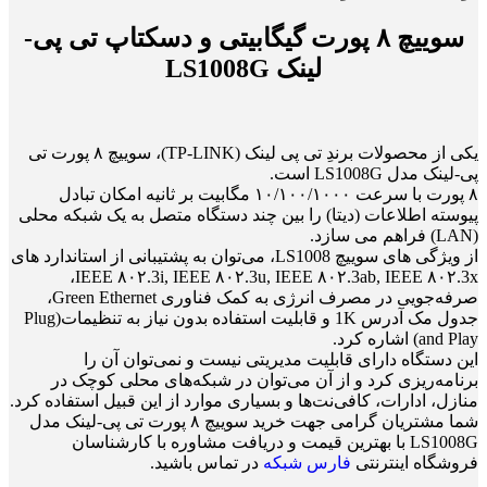
سوییچ ۸ پورت گیگابیتی و دسکتاپ تی پی-
لینک LS1008G
یکی از محصولات برندِ تی پی لینک (TP-LINK)، سوییچ ۸ پورت تی
پی-لینک مدل LS1008G است.
۸ پورت با سرعت ۱۰/۱۰۰/۱۰۰۰ مگابیت بر ثانیه امکان تبادل
پیوسته اطلاعات (دیتا) را بین چند دستگاه متصل به یک شبکه محلی
(LAN) فراهم می‌ سازد.
از ویژگی های سوییچ LS1008، می‌توان به پشتیبانی از استاندارد های
IEEE ۸۰۲.3i, IEEE ۸۰۲.3u, IEEE ۸۰۲.3ab, IEEE ۸۰۲.3x،
صرفه‌جویی در مصرف انرژی به کمک فناوری Green Ethernet،
جدول مک آدرس 1K و قابلیت استفاده بدون نیاز به تنظیمات(Plug
and Play) اشاره کرد.
این دستگاه دارای قابلیت مدیریتی نیست و نمی‌توان آن را
برنامه‌ریزی کرد و از آن می‌توان در شبکه‌های محلی کوچک در
منازل، ادارات، کافی‌نت‌ها و بسیاری موارد از این قبیل استفاده کرد.
شما مشتریان گرامی جهت خرید سوییچ ۸ پورت تی پی-لینک مدل
LS1008G با بهترین قیمت و دریافت مشاوره با کارشناسان
فروشگاه اینترنتی
فارس شبکه
در تماس باشید.