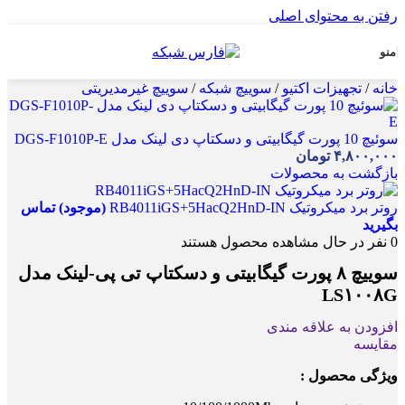
رفتن به محتوای اصلی
منو
خانه
/
تجهیزات اکتیو
/
سوییچ شبکه
/
سوییچ غیرمدیریتی
سوئیچ 10 پورت گیگابیتی و دسکتاپ دی لینک مدل DGS-F1010P-E
۴,۸۰۰,۰۰۰
تومان
بازگشت به محصولات
روتر برد میکروتیک RB4011iGS+5HacQ2HnD-IN
(موجود) تماس
بگیرید
0
نفر در حال مشاهده محصول هستند
سوییچ ۸ پورت گیگابیتی و دسکتاپ تی پی-لینک مدل
LS۱۰۰۸G
افزودن به علاقه مندی
مقایسه
ویژگی محصول :