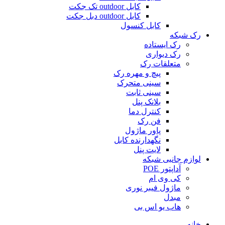
کابل outdoor تک جکت
کابل outdoor دبل جکت
کابل کنسول
رک شبکه
رک ایستاده
رک دیواری
متعلقات رک
پیچ و مهره رک
سینی متحرک
سینی ثابت
بلانک پنل
کنترل دما
فن رک
پاور ماژول
نگهدارنده کابل
لایت پنل
لوازم جانبی شبکه
آداپتور POE
کی وی ام
ماژول فیبر نوری
مبدل
هاب یو اس بی
خانه