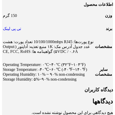
اطلاعات محصول
وزن
150 گرم
برند
تی پی لینک
نوع پورت‌ها: 10/100/1000mbps RJ45 تعداد پورت‌: هشت
مشخصات
عدد جدول آدرس مک: ۱K منبع تغذیه: آداپتور (Output:
۵VDC / ۰.۶A) گواهینامه‌ ها: CE, FCC, RoHS
Operating Temperature: ۰°C~۴۰°C (۳۲°F~۱۰۴°F)
سایر
Storage Temperature: -۴۰℃~۶۰℃ (-۴۰℉~۱۴۰℉)
مشخصات
Operating Humidity: ۱۰% ~ ۹۰% non-condensing
Storage Humidity: ۵%~۹۰% non-condensing
دیدگاه کاربران
دیدگاهها
هیچ دیدگاهی برای این محصول نوشته نشده است.