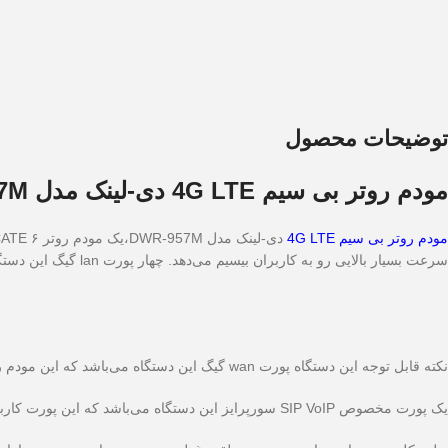
توضیحات محصول
مودم روتر بی سیم 4G LTE دی-لینک مدل DWR-957M
مودم روتر بی سیم 4G LTE
سرعت بسیار بالایی رو به کاربران بیسیم می‌دهد. چهار پورت lan گیگ این دستگاه هم می‌تواند بالاترین سرعت رو به کاربران کابلی بدهد.
نکته قابل توجه این دستگاه پورت wan گیگ این دستگاه می‌باشد که این مودم روتر وایرلس رو به یک روتر بسیار قوی تبدیل کرده است.
یک پورت مخصوص SIP VoIP سورپرایز این دستگاه می‌باشد که این پورت کاربردی هست.