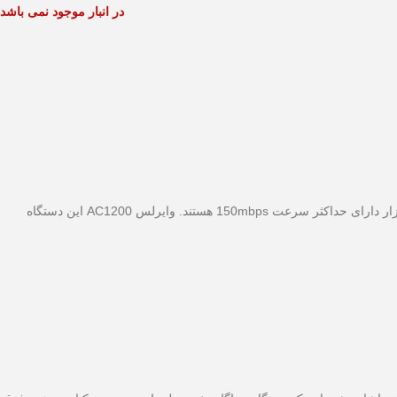
در انبار موجود نمی باشد
دی-لینک مدل DWR-957M،یک مودم روتر 4G CATE ۶ می‌باشد. که دارای سرعت دانلود 300mbps است. سایر مودم های در بازار دارای حداکثر سرعت 150mbps هستند. وایرلس AC1200 این دستگاه