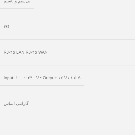
بی‌سیم و باسیم
۴G
RJ-۴۵ LAN RJ-۴۵ WAN
Input: ۱۰۰ ~ ۲۴۰ V • Output: ۱۲ V / ۱.۵ A
گارانتی الماس