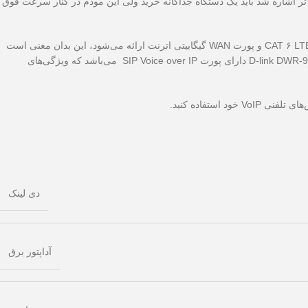
ل تر اشاره شد باید یک دستگاه جداگانه خرید ولی این مودم در کنار سرعت فوق
این روتر دارای دو باند همزمان ۲.۴ گیگاهرتز و ۵ گیگاهرتز برای عملکرد بهتر وای‌فای و پوشش سیگنال است. روتر گیگابیتی DWR-957M LTE با سرعت بالا CAT ۶ LTE و پورت WAN گیگابیتی اترنت ارائه می‌شود، این بدان معنی است
که اگر روش اتصال اولیه شما خراب شود، مودم DWR-957M به‌طور خودکار به اتصال پشتیبان قبلی شما باز می‌گردد. مودم روتر 4G دی لینک D-link DWR-957M AC1200 دارای پورت SIP Voice over IP می‌باشد که ویژگی‌های
دی لینک
آداپتور برق