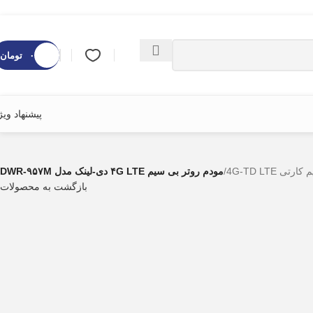
۰
تومان
پیشنهاد ویژ
تی 4G-TD LTE
/
مودم روتر بی سیم ۴G LTE دی-لینک مدل DWR-۹۵۷M
بازگشت به محصولات