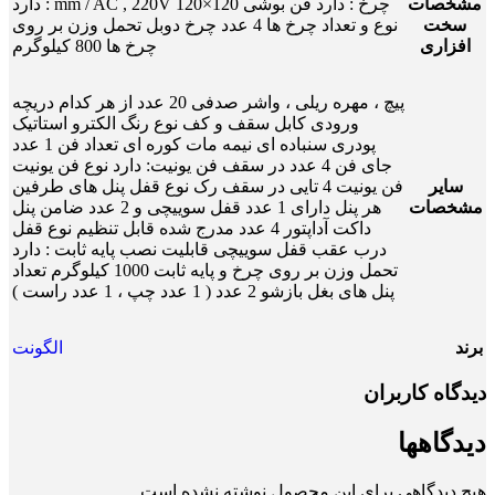
مشخصات
چرخ : دارد فن بوشی 120×120 mm / AC , 220V : دارد
سخت
نوع و تعداد چرخ ها 4 عدد چرخ دوبل تحمل وزن بر روی
افزاری
چرخ ها 800 کیلوگرم
پیچ ، مهره ریلی ، واشر صدفی 20 عدد از هر کدام دریچه
ورودی کابل سقف و کف نوع رنگ الکترو استاتیک
پودری سنباده ای نیمه مات کوره ای تعداد فن 1 عدد
جای فن 4 عدد در سقف فن یونیت: دارد نوع فن یونیت
سایر
فن یونیت 4 تایی در سقف رک نوع قفل پنل های طرفین
مشخصات
هر پنل دارای 1 عدد قفل سوییچی و 2 عدد ضامن پنل
داکت آداپتور 4 عدد مدرج شده قابل تنظیم نوع قفل
درب عقب قفل سوییچی قابلیت نصب پایه ثابت : دارد
تحمل وزن بر روی چرخ و پایه ثابت 1000 کیلوگرم تعداد
پنل های بغل بازشو 2 عدد ( 1 عدد چپ ، 1 عدد راست )
برند
الگونت
دیدگاه کاربران
دیدگاهها
هیچ دیدگاهی برای این محصول نوشته نشده است.