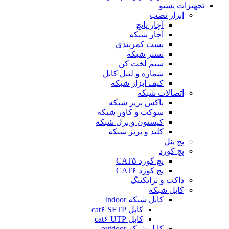
تجهیزات پسیو
ابزار نصب
آچار پانچ
آچار شبکه
بست کمربندی
تستر شبکه
سیم لخت کن
شماره و لیبل کابل
کیف ابزار شبکه
اتصالات شبکه
باکس پریز شبکه
سوکت و کاور شبکه
کیستون و برل شبکه
کلید و پریز شبکه
پچ پنل
پچ کورد
پچ کورد CAT۵
پچ کورد CAT۶
داکت و ترانکینگ
کابل شبکه
کابل شبکه Indoor
کابل cat۶ SFTP
کابل cat۶ UTP
کابل شبکه outdoor