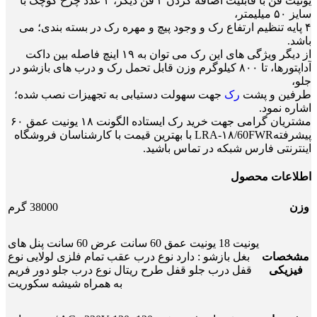
یونیت فن با قابلیت اضافه کردن ۳ فن دیگر، ۴ عدد چرخ کوچک با
سایز ۵۰ میلیمتر،
۴ پایه تنظیم ارتفاع رک و وجود پیچ و مهره رک در بسته بندی؛ می
باشد.
از دیگر ویژگی های این رک می توان به ۱۹ اینچ فاصله بین داکت
آداپتورها، تا ۸۰۰ کیلوگرم وزن قابل تحمل رک و درب های بازشو در
جلو،
طرفین و پشت
رک
جهت سهولت دستیابی به تجهیزات نصب شده؛
اشاره نمود.
مشتریان گرامی جهت خرید رک ایستاده الگونت ۱۸ یونیت عمق ۶۰
پیشرفتهLRA-۱۸/60FWR با بهترین قیمت با کارشناسان فروشگاه
اینترنتی فارس شبکه در تماس باشید.
اطلاعات محصول
وزن
38000 گرم
یونیت 18 یونیت عمق 60 سانت عرض 60 سانت پنل های
مشخصات
بغل بازشو : دارد نوع درب عقب تمام فلزی لولایی نوع
فیزیکی
قفل درب جلو قفل طرح ریتال نوع درب جلو دور فریم
به همراه شیشه سکوریت