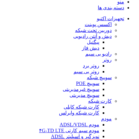
منو
دسته بندی ها
تجهیزات اکتیو
اکسس پوینت
دوربین تحت شبکه
دیش و آنتن رادیویی
پیگتیل
دیش فاز
رادیو بی سیم
روتر
روتر برد
روتر بی سیم
سوییچ شبکه
سوییچ POE
سوییچ غیرمدیریتی
سوییچ مدیریتی
کارت شبکه
کارت شبکه کابلی
کارت شبکه وایرلس
مودم
مودم ADSL/VDSL
مودم سیم کارتی ۴G-TD LTE
نویزگیر و اسپلیتر ADSL