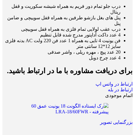
درب جلو تمام دور فریم به همراه شیشه سکوریت و قفل
ریتال
پنل های بغل بازشو طرفین به همراه قفل سوییچی و ضامن
پنل
درب عقب لولایی تمام فلزی به همراه قفل سوییچی
4 عدد داکت آداپتور مدرج شده قابل تنظیم
فن یونیت 4 تایی به همراه 1 عدد فن 220 ولت AC
بدنه فلزی
سایز 12*12 سانتی متر
20 عدد پیچ ، مهره ریلی ، واشر صدفی
4 عدد چرخ دوبل
برای دریافت مشاوره با ما در ارتباط باشید.
ارتباط در واتس اپ
ارتباط در بله
اتمام موجودی
بزرگنمایی تصویر