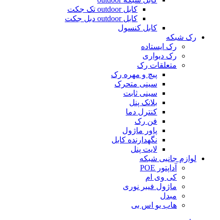
کابل outdoor تک جکت
کابل outdoor دبل جکت
کابل کنسول
رک شبکه
رک ایستاده
رک دیواری
متعلقات رک
پیچ و مهره رک
سینی متحرک
سینی ثابت
بلانک پنل
کنترل دما
فن رک
پاور ماژول
نگهدارنده کابل
لایت پنل
لوازم جانبی شبکه
آداپتور POE
کی وی ام
ماژول فیبر نوری
مبدل
هاب یو اس بی