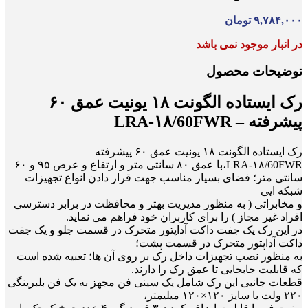
۹,۷۸۴,۰۰۰
تومان
در انبار موجود نمی باشد
توضیحات محصول
رک ایستاده الگونت ۱۸ یونیت عمق ۶۰
پیشرفته – LRA-۱۸/60FWR
رک ایستاده الگونت ۱۸ یونیت عمق ۶۰ پیشرفته –
LRA-۱۸/60FWR،با عمق ۸۰ سانتی متر و ارتفاع و عرض ۹۵ و ۶۰
سانتی متر؛ فضای بسیار مناسب جهت قرار دادن انواع تجهیزات
شبکه ایی
و مخابراتی ( به منظور مدیریت بهتر و محافظت در برابر دسترسی
افراد غیر مجاز ) را برای کاربران خود فراهم می نماید.
در این رک یک جفت داکت آداپتور متحرک در قسمت جلو و یک جفت
داکت آداپتور متحرک در قسمت پشت؛
به منظور نصب تجهیزات داخل رک بر روی آن ها؛ تعبیه شده است
که قابلیت جابجایی تا عمق رک را دارند.
قطعات جانبی این رک شامل یک سینی فن مجهز به یک فن بلبرینگی
۲۲۰ ولت با سایز ۱۲۰×۱۲۰ میلیمتر،