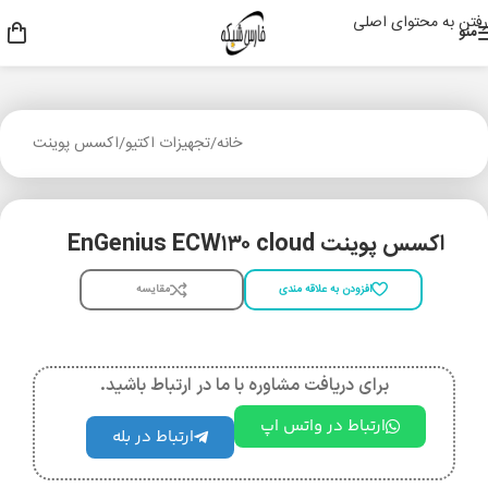
رفتن به محتوای اصلی
منو
خانه
/
تجهیزات اکتیو
/
اکسس پوینت
اکسس پوینت EnGenius ECW۱۳۰ cloud
افزودن به علاقه مندی
مقایسه
برای دریافت مشاوره با ما در ارتباط باشید.
ارتباط در واتس اپ
ارتباط در بله