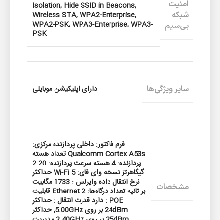
امنیت
Isolation, Hide SSID in Beacons,
شبکه
Wireless STA, WPA2-Enterprise,
WPA2-PSK, WPA3-Enterprise, WPA3-
بی‌سیم
PSK
سایر ویژگی‌ها
دارای اپلیکیشن موبایلی
فرم فاکتور: داخلی پردازنده مرکزی:
Qualcomm Cortex A53s تعداد هسته
پردازنده: 4 هسته سرعت پردازنده: 2.20
گیگاهرتز نسخه وای فای: Wi-Fi 5 حداکثر
نرخ انتقال داده وایرلس : 1733 مگابیت
مشخصات
بر ثانیه تعداد درگاه‌ها: Ethernet 2 قابلیت
POE : دارد قدرت انتقال : حداکثر
24dBm بر روی 5.00GHz, حداکثر
25dBm بر روی 2.40GHz مدیریت