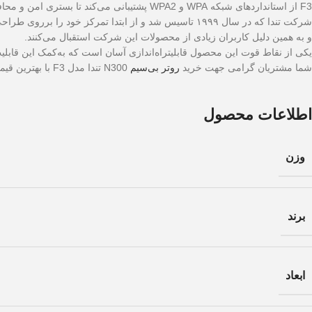
F3 از استانداردهای شبکه WPA و WPA2 پشتیبانی می‌کند تا بستری امن و محافظت شده در اختیار شما فراهم کند.
شرکت تندا که در سال ۱۹۹۹ تاسیس شد و از ابتدا تمرکز خود را برروی طراحی و تولید تجهیزات شبکه قرار داد. محصولات این شرکت که شامل سوییچ، روتر، اکسس پوینت و… هستند از کیفیت و قیمت مناسبی برخوردارند
و به همین دلیل کاربران زیادی از محصولات این شرکت استقبال می‌کنند.
یکی از نقاط قوت این محصول قابلیتراه‌اندازی آسان است که به‌کمک این قابلیت تنها در ۳۰ ثانیه روتر در حالت آماده به‌کار 
شما مشتریان گرامی جهت خرید
روتر بی‌سیم
N300 تندا مدل F3 با بهترین قیمت و دریافت مشاوره با کارشناسان فروشگاه اینترنتی فارس شبکه در تماس باشید.
اطلاعات محصول
وزن
برند
ابعاد