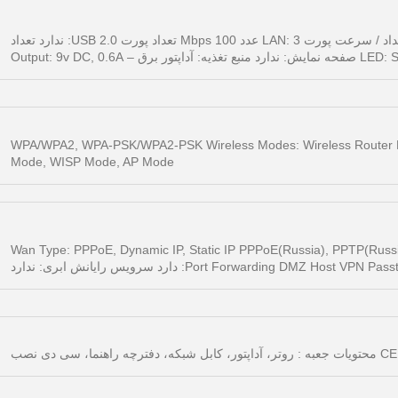
رابط ها: LAN(RJ-45), WAN(RJ-45) استانداردهای IEEE: IEEE 802.11b/g/n 2.4GHz تعداد / سرعت پورت WAN: 1 عدد 100 Mbps تعداد / سرعت پورت LAN: 3 عدد 100 Mbps تعداد پورت USB 2.0: ندارد تعداد
: 2.4 گیگاهرتز امنيت بی ‌سيم و رمز نگاری: WPA/WPA2, WPA-PSK/WPA2-PSK Wireless Modes: Wireless Router Mode, Universal Repeater
Mode, WISP Mode, AP Mode
Wan Type: PPPoE, Dynamic IP, Static IP PPPoE(Russia), PPTP(Russ
Port Forwardi: دارد سرویس رایانش ابری: ندارد