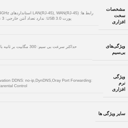
مشخصات
سخت
پورت USB 3.0: ندارد تعداد آنتن خارجی: 3 عدد تعداد آنتن داخلی : ندارد توان آنتن خارجی: 5 dBi کلیدها: Reset نشانگر LED: SYS صفحه نمایش: ندارد منبع تغذیه: آداپتور برق – Output: 9v DC, 0.6A
افزاری
ويژگی‌های
بی‌سيم
ویژگی
vation DDNS: no-ip,DynDNS,Oray Port Forwarding:
نرم
h Parental Control
افزاری
سایر ویژگی ها