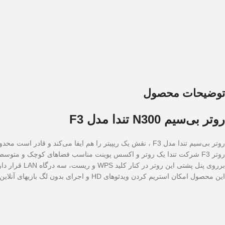
توضیحات محصول
روتر بی‌سیم N300 تندا مدل F3
روتر بی‌سیم تندا مدل F3 ، نقش یک ریپیتر را هم ایفا می‌کند و قادر است محدوده‌ی وای‌فای را تا حد زیادی افزایش دهد. F3 دارای سه آنتن خارجی با قدرت پنج دسی‌بل است که قادر است محدوده‌ی وسیعی را پوشش دهد.
روتر F3 شرکت تندا یک روتر و اکسس پوینت مناسب فضاهای کوچک و متوسط است که امکان اشتراک گذاری اینترنت را در بستر وای‌فای ارائه می‌کند.
برروی پنل پشتی این روتر در کنار کلید WPS و ریست، سه درگاه LAN قرار دارد. همچنین F3 تا سرعت انتقال 300مگابیت بر ثانیه را ارائه می‌دهد.
این محصول امکان استریم کردن ویدئوهای HD و اجرای بدون لگ بازیهای آنلاین ویدئویی را فراهم می‌سازد.