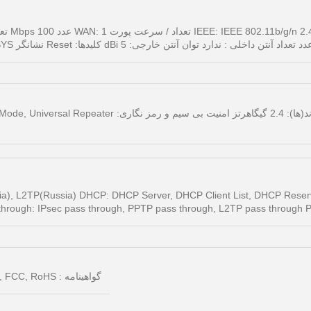
حداکثر سرعت بی سیم: 300 مگابیت بر ثانیه باند(ها)
ia), L2TP(Russia) DHCP: DHCP Server, DHCP Client List, DHCP Reser
ng DMZ Host VPN Passthrough: IPsec pass through, PPTP pass through, L2TP pass throug
گواهینامه : CE, FCC, RoHS محتویات جعبه : روتر، آداپتور، کابل شبکه، دفترچه راهنما، سی دی نصب